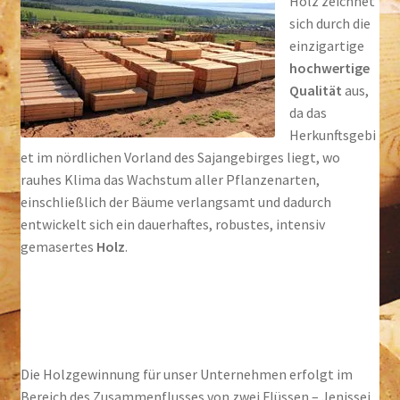
Holz zeichnet
Kontakt
sich durch die
einzigartige
hochwertige
Qualität
aus,
da das
Herkunftsgebi
et im nördlichen Vorland des Sajangebirges liegt, wo
rauhes Klima das Wachstum aller Pflanzenarten,
einschließlich der Bäume verlangsamt und dadurch
entwickelt sich ein dauerhaftes, robustes, intensiv
gemasertes
Holz
.
Die Holzgewinnung für unser Unternehmen erfolgt im
Bereich des Zusammenflusses von zwei Flüssen – Jenissei