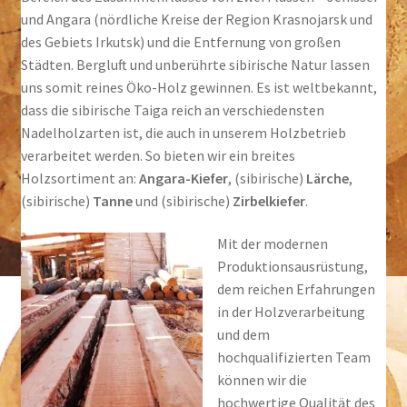
und Angara (nördliche Kreise der Region Krasnojarsk und
des Gebiets Irkutsk) und die Entfernung von großen
Städten. Bergluft und unberührte sibirische Natur lassen
uns somit reines Öko-Holz gewinnen. Es ist weltbekannt,
dass die sibirische Taiga reich an verschiedensten
Nadelholzarten ist, die auch in unserem Holzbetrieb
verarbeitet werden. So bieten wir ein breites
Holzsortiment an:
Angara-Kiefer
, (sibirische)
Lärche
,
(sibirische)
Tanne
und (sibirische)
Zirbelkiefer
.
Mit der modernen
Produktionsausrüstung,
dem reichen Erfahrungen
in der Holzverarbeitung
und dem
hochqualifizierten Team
können wir die
hochwertige Qualität des