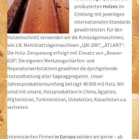
produzierten
Holzes
im
Einklang mit jeweiligen
internationalen Standards
gewährleisten. Für den
Holzeinschnitt verwenden wir die Kreissägemaschinen,
wie z.B. Mehrblattsägemaschinen „ЦМ-200“, „ATLANT“.
Die Holz-Zerspanung erfolgt mit Einsatz von „Beaver-
620“. Die eigenen Werkzeugschärfen- und
Reparaturwerkstättem gewähren die durchgehende
Instandhaltung aller Sägeaggregaten. Unser
Jahresproduktionsumfang beträgt 40.000 m3 Holz. Wir
simd mit unsere, Holzproduktion in China, Ägypten,
Afghanistan, Turkmenistan, Usbekistan, Kasachstan u.a.
vertreten.
Interessierten Firmen
in Europa
würden wir gerne – ab