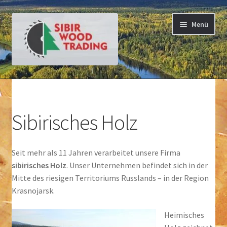
Zur
Springe
Menü
Navigation
zum
springen
Inhalt
Startseite
Fassadenholz
Sibirisches Holz
Terrassendielen
Seit mehr als 11 Jahren verarbeitet unsere Firma
Holzkohle
sibirisches Holz
. Unser Unternehmen befindet sich in der
Mitte des riesigen Territoriums Russlands – in der Region
Schnittholz
Krasnojarsk.
Holzhaus
Heimisches