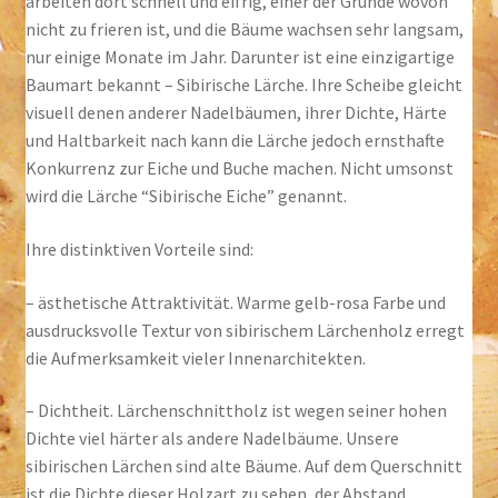
arbeiten dort schnell und eifrig, einer der Gründe wovon
nicht zu frieren ist, und die Bäume wachsen sehr langsam,
nur einige Monate im Jahr. Darunter ist eine einzigartige
Baumart bekannt – Sibirische Lärche. Ihre Scheibe gleicht
visuell denen anderer Nadelbäumen, ihrer Dichte, Härte
und Haltbarkeit nach kann die Lärche jedoch ernsthafte
Konkurrenz zur Eiche und Buche machen. Nicht umsonst
wird die Lärche “Sibirische Eiche” genannt.
Ihre distinktiven Vorteile sind:
– ästhetische Attraktivität. Warme gelb-rosa Farbe und
ausdrucksvolle Textur von sibirischem Lärchenholz erregt
die Aufmerksamkeit vieler Innenarchitekten.
– Dichtheit. Lärchenschnittholz ist wegen seiner hohen
Dichte viel härter als andere Nadelbäume. Unsere
sibirischen Lärchen sind alte Bäume. Auf dem Querschnitt
ist die Dichte dieser Holzart zu sehen, der Abstand